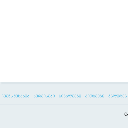
ᲩᲕᲔᲜᲡ ᲨᲔᲡᲐᲮᲔᲑ
ᲡᲔᲠᲕᲘᲡᲔᲑᲘ
ᲡᲘᲐᲮᲚᲔᲔᲑᲘ
ᲙᲘᲗᲮᲕᲔᲑᲘ
ᲒᲐᲚᲔᲠᲔᲐ
C