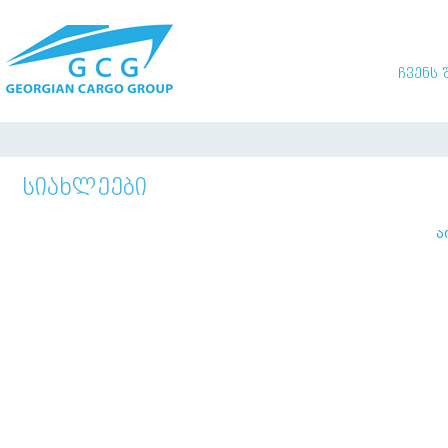
ᲩᲕᲔᲜᲡ 
ᲡᲘᲐᲮᲚᲔᲔᲑᲘ
ა
ი
თ
მ
ა
მ