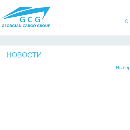
О
НОВОСТИ
Выбер
январ
февра
март
апрел
май