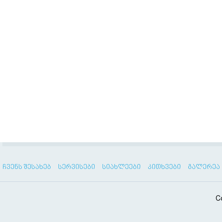
ᲩᲕᲔᲜᲡ ᲨᲔᲡᲐᲮᲔᲑ
ᲡᲔᲠᲕᲘᲡᲔᲑᲘ
ᲡᲘᲐᲮᲚᲔᲔᲑᲘ
ᲙᲘᲗᲮᲕᲔᲑᲘ
ᲒᲐᲚᲔᲠᲔᲐ
C